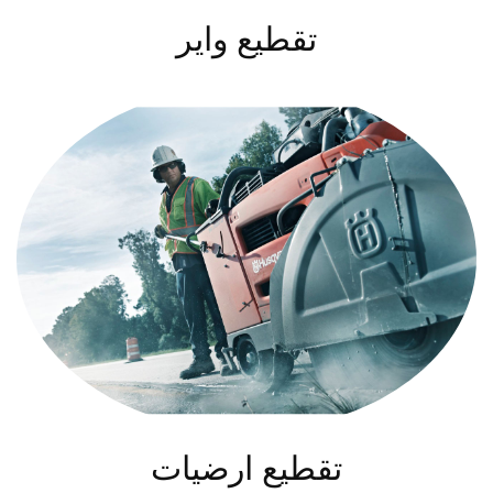
تقطيع واير
تقطيع ارضيات